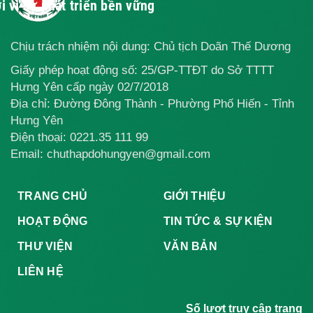
i vì sự phát triển bền vững
Chịu trách nhiệm nội dung: Chủ tịch Doãn Thế Dương
Giấy phép hoạt động số: 25/GP-TTĐT do Sở TTTT
Hưng Yên cấp ngày 02/7/2018
Địa chỉ: Đường Đông Thành - Phường Phố Hiến - Tỉnh
Hưng Yên
Điện thoại:
0221.35 111 99
Email: chuthapdohungyen@gmail.com
TRANG CHỦ
GIỚI THIỆU
HOẠT ĐỘNG
TIN TỨC & SỰ KIỆN
THƯ VIỆN
VĂN BẢN
LIÊN HỆ
Số lượt truy cập trang