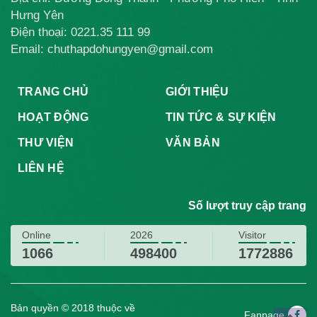
Hưng Yên
Điện thoại:
0221.35 111 99
Email: chuthapdohungyen@gmail.com
TRANG CHỦ
GIỚI THIỆU
HOẠT ĐỘNG
TIN TỨC & SỰ KIỆN
THƯ VIỆN
VĂN BẢN
LIÊN HỆ
Số lượt truy cập trang
Online
2026
Visitor
1066
498400
1772886
Bản quyền © 2018 thuộc về
Fanpage