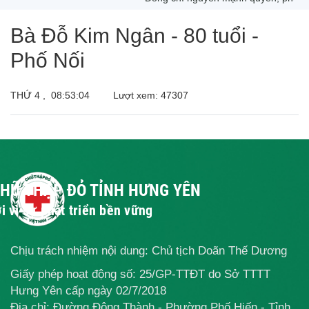
Bà Đỗ Kim Ngân - 80 tuổi -
Phố Nối
THỨ 4 ,
08:53:04
Lượt xem: 47307
CHỮ THẬP ĐỎ TỈNH HƯNG YÊN
i vì sự phát triển bền vững
Chịu trách nhiệm nội dung: Chủ tịch Doãn Thế Dương
Giấy phép hoạt động số: 25/GP-TTĐT do Sở TTTT
Hưng Yên cấp ngày 02/7/2018
Địa chỉ: Đường Đông Thành - Phường Phố Hiến - Tỉnh