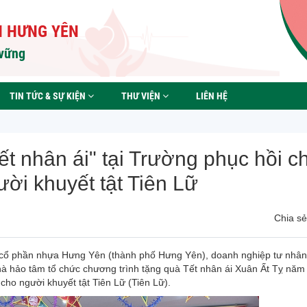
H HƯNG YÊN
 vững
TIN TỨC & SỰ KIỆN
THƯ VIỆN
LIÊN HỆ
ết nhân ái" tại Trường phục hồi c
ời khuyết tật Tiên Lữ
Chia sẻ 
g ty cổ phần nhựa Hưng Yên (thành phố Hưng Yên), doanh nghiệp tư nhân
à hảo tâm tổ chức chương trình tặng quà Tết nhân ái Xuân Ất Tỵ nă
cho người khuyết tật Tiên Lữ (Tiên Lữ).