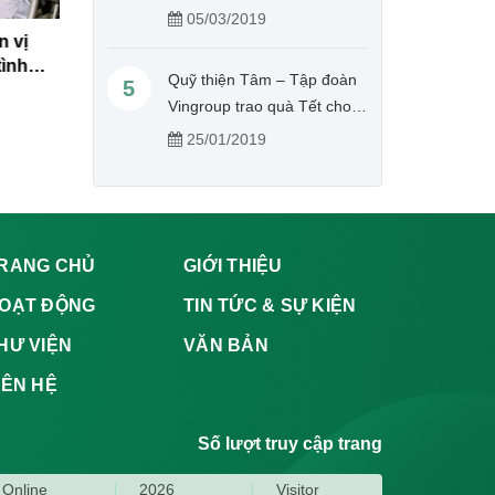
tịch, Tổng Thư kí Hội Chữ
05/03/2019
thập đỏ Việt Nam
n vị
ĐẠI HỘI ĐẠI BIỂU HỘI CHỮ THẬP
Hội Chữ t
tình
ĐỎ LẦN THỨ I, NHIỆM KỲ 2026–
chức Đại 
Quỹ thiện Tâm – Tập đoàn
5
2031 CÁC XÃ HOÀN LONG, VIỆT
nhiệm kỳ 
Vingroup trao quà Tết cho
YÊN
người nghèo tỉnh Hưng Yên
25/01/2019
RANG CHỦ
GIỚI THIỆU
OẠT ĐỘNG
TIN TỨC & SỰ KIỆN
HƯ VIỆN
VĂN BẢN
IÊN HỆ
Số lượt truy cập trang
Online
2026
Visitor