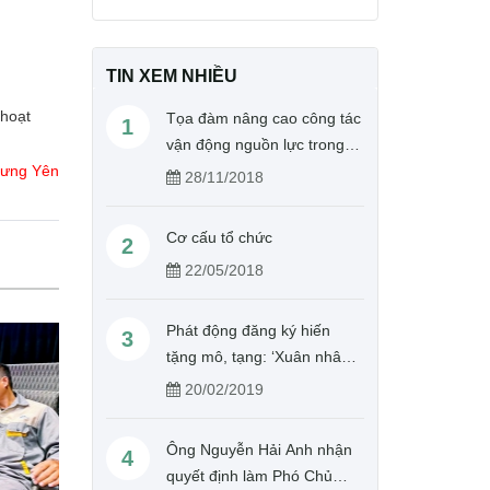
TIN XEM NHIỀU
hoạt
Tọa đàm nâng cao công tác
1
vận động nguồn lực trong
hoạt động Chữ thập đỏ
Hưng Yên
28/11/2018
Cơ cấu tổ chức
2
22/05/2018
Phát động đăng ký hiến
3
tặng mô, tạng: ‘Xuân nhân
ái – Cho đi là còn mãi’
20/02/2019
Ông Nguyễn Hải Anh nhận
4
quyết định làm Phó Chủ