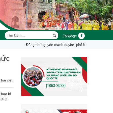
Fanpage
đồng chí nguyễn mạnh quyền, phó bí thư tỉnh ủy, chủ tịch ub
hức
bài viết
 bao bì
m 2025