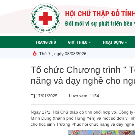
Nhảy
đến
HỘI CHỮ THẬP ĐỎ TỈN
nội
dung
Đổi mới vì sự phát triển bền
TRANG CHỦ
GIỚI THIỆU
HOẠT ĐỘNG
Thứ 7 , ngày 08/08/2026
Tổ chức Chương trình " T
năng và dạy nghề cho ngư
17/01/2025
Lượt xem: 1154
Ngày 17/1, Hội Chữ thập đỏ tỉnh phối hợp với Côn
Minh Dũng (thành phố Hưng Yên) và một số đơn vị, nh
cho học sinh Trường Phục hồi chức năng và dạy nghề 