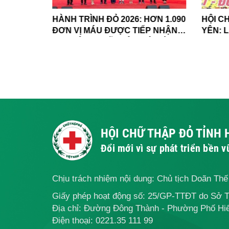
NH
HÀNH TRÌNH ĐỎ 2026: HƠN 1.090
HỘI C
H ỦY,
ĐƠN VỊ MÁU ĐƯỢC TIẾP NHẬN,
YÊN: 
Ự ĐẠI
LAN TỎA NGHĨA CỬ NHÂN ÁI TẠI
ĐẠO, 
ỐC HỘI
HƯNG YÊN
BỀN 
M LẦN
HỘI CHỮ THẬP ĐỎ TỈNH
Đổi mới vì sự phát triển bền 
Chịu trách nhiệm nội dung: Chủ tịch Doãn Th
Giấy phép hoạt động số: 25/GP-TTĐT do Sở 
Địa chỉ: Đường Đông Thành - Phường Phố Hiế
Điện thoại:
0221.35 111 99