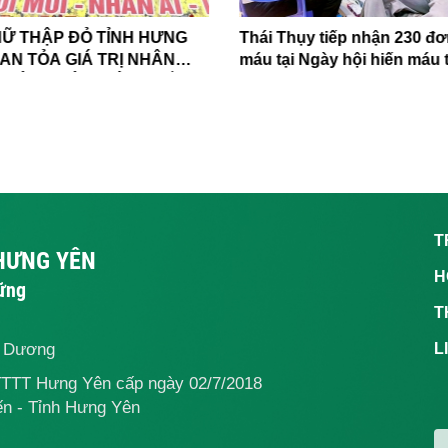
HỮ THẬP ĐỎ TỈNH HƯNG
Thái Thụy tiếp nhận 230 đơ
LAN TỎA GIÁ TRỊ NHÂN
máu tại Ngày hội hiến máu 
HƯỚNG TỚI PHÁT TRIỂN
nguyện
VỮNG
T
 HƯNG YÊN
H
vững
T
ế Dương
L
TTTT Hưng Yên cấp ngày 02/7/2018
n - Tỉnh Hưng Yên