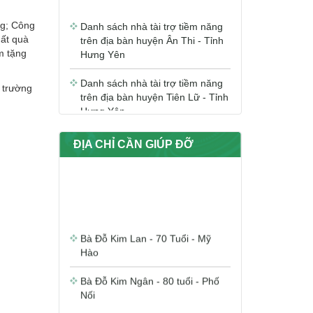
Danh sách nhà tài trợ tiềm năng
trên địa bàn huyện Ân Thi - Tỉnh
ồng; Công
Hưng Yên
́t quà
âm tặng
Danh sách nhà tài trợ tiềm năng
trên địa bàn huyện Tiên Lữ - Tỉnh
a trường
Hưng Yên
Danh sách nhà tài trợ tiềm năng
trên địa bàn huyện Khoái Châu -
ĐỊA CHỈ CẦN GIÚP ĐỠ
Tỉnh Hưng Yên
Danh sách nhà tài trợ tiềm năng
trên địa bàn huyện Văn Giang -
Tỉnh Hưng Yên
Bà Đỗ Kim Lan - 70 Tuổi - Mỹ
Hào
Danh sách nhà tài trợ tiềm năng
trên địa bàn huyện Văn Lâm -
Tỉnh Hưng Yên
Bà Đỗ Kim Ngân - 80 tuổi - Phố
Nối