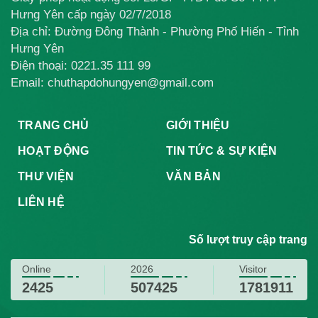
Hưng Yên cấp ngày 02/7/2018
Địa chỉ: Đường Đông Thành - Phường Phố Hiến - Tỉnh
Hưng Yên
Điện thoại:
0221.35 111 99
Email: chuthapdohungyen@gmail.com
TRANG CHỦ
GIỚI THIỆU
HOẠT ĐỘNG
TIN TỨC & SỰ KIỆN
THƯ VIỆN
VĂN BẢN
LIÊN HỆ
Số lượt truy cập trang
Online
2026
Visitor
2425
507425
1781911