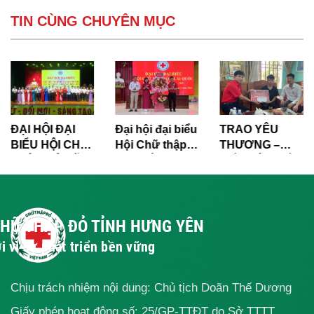
TIN CÙNG CHUYÊN MỤC
ĐẠI HỘI ĐẠI
Đại hội đại biểu
TRAO YÊU
BIỂU HỘI CHỮ
Hội Chữ thập
THƯƠNG –
THẬP ĐỎ XÃ
đỏ xã Ái Quốc
TIẾP SỨC ĐẾN
QUỲNH PHỤ
lần thứ I, nhiệm
TRƯỜNG
LẦN THỨ I,
kỳ 2026 – 2031
NHIỆM KỲ
2026-2031
CHỮ THẬP ĐỎ TỈNH HƯNG YÊN
i vì sự phát triển bền vững
Chịu trách nhiệm nội dung: Chủ tịch Doãn Thế Dương
Giấy phép hoạt động số: 25/GP-TTĐT do Sở TTTT