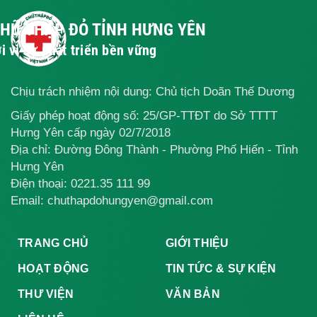
CHỮ THẬP ĐỎ TỈNH HƯNG YÊN
i vì sự phát triển bền vững
Chịu trách nhiệm nội dung: Chủ tịch Doãn Thế Dương
Giấy phép hoạt động số: 25/GP-TTĐT do Sở TTTT
Hưng Yên cấp ngày 02/7/2018
Địa chỉ: Đường Đông Thành - Phường Phố Hiến - Tỉnh
Hưng Yên
Điện thoại:
0221.35 111 99
Email: chuthapdohungyen@gmail.com
TRANG CHỦ
GIỚI THIỆU
HOẠT ĐỘNG
TIN TỨC & SỰ KIỆN
THƯ VIỆN
VĂN BẢN