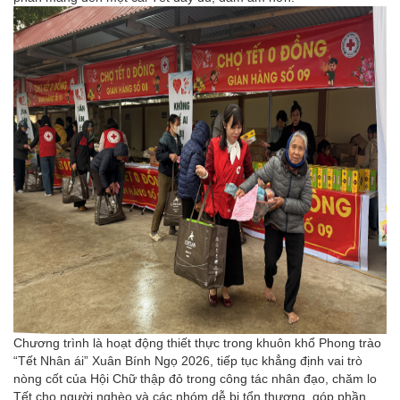
Chương trình là hoạt động thiết thực trong khuôn khổ Phong trào
“Tết Nhân ái” Xuân Bính Ngọ 2026, tiếp tục khẳng định vai trò
nòng cốt của Hội Chữ thập đỏ trong công tác nhân đạo, chăm lo
Tết cho người nghèo và các nhóm dễ bị tổn thương, góp phần