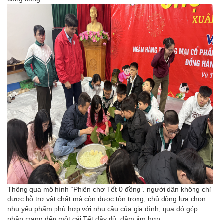
Thông qua mô hình “Phiên chợ Tết 0 đồng”, người dân không chỉ
được hỗ trợ vật chất mà còn được tôn trọng, chủ động lựa chọn
nhu yếu phẩm phù hợp với nhu cầu của gia đình, qua đó góp
phần mang đến một cái Tết đầy đủ, đầm ấm hơn.