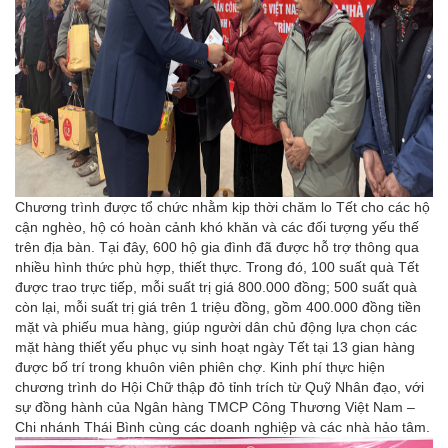
Chương trình được tổ chức nhằm kịp thời chăm lo Tết cho các hộ
cận nghèo, hộ có hoàn cảnh khó khăn và các đối tượng yếu thế
trên địa bàn. Tại đây, 600 hộ gia đình đã được hỗ trợ thông qua
nhiều hình thức phù hợp, thiết thực. Trong đó, 100 suất quà Tết
được trao trực tiếp, mỗi suất trị giá 800.000 đồng; 500 suất quà
còn lại, mỗi suất trị giá trên 1 triệu đồng, gồm 400.000 đồng tiền
mặt và phiếu mua hàng, giúp người dân chủ động lựa chọn các
mặt hàng thiết yếu phục vụ sinh hoạt ngày Tết tại 13 gian hàng
được bố trí trong khuôn viên phiên chợ. Kinh phí thực hiện
chương trình do Hội Chữ thập đỏ tỉnh trích từ Quỹ Nhân đạo, với
sự đồng hành của Ngân hàng TMCP Công Thương Việt Nam –
Chi nhánh Thái Bình cùng các doanh nghiệp và các nhà hảo tâm.