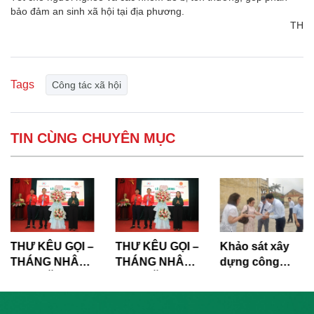
bảo đảm an sinh xã hội tại địa phương.
TH
Tags
Công tác xã hội
TIN CÙNG CHUYÊN MỤC
THƯ KÊU GỌI –
THƯ KÊU GỌI –
Khảo sát xây
THÁNG NHÂN
THÁNG NHÂN
dựng công
ĐẠO NĂM 2026
ĐẠO NĂM 2026
trình vệ sinh
trường học tại
3 điểm trường