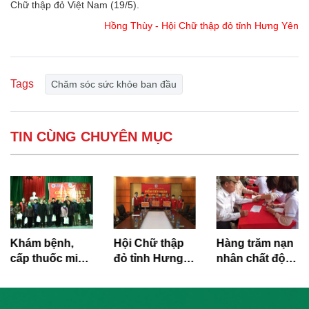
Chữ thập đỏ Việt Nam (19/5).
Hồng Thùy - Hội Chữ thập đỏ tỉnh Hưng Yên
Tags
Chăm sóc sức khỏe ban đầu
TIN CÙNG CHUYÊN MỤC
Khám bệnh,
Hội Chữ thập
Hàng trăm nạn
cấp thuốc miễn
đỏ tỉnh Hưng
nhân chất độc
phí cho các đối
Yên tiếp nhận
dacam huyện
tượng chính
ủng hộ nhân
Phù Cừ được
sách, người có
dân Đà Nẵng
chăm sóc sức