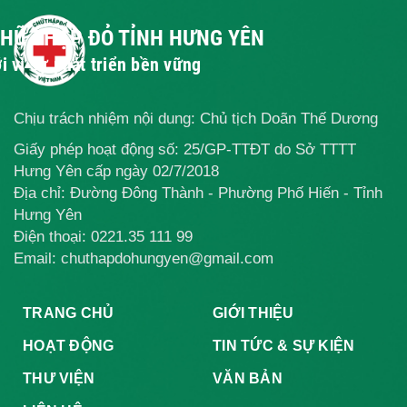
hoàn cảnh khó
ảnh hưởng
khỏe
khăn tại xã
dịch bệnh
CHỮ THẬP ĐỎ TỈNH HƯNG YÊN
Tống Trân,
Covid – 19
i vì sự phát triển bền vững
huyện Phù Cừ.
Chịu trách nhiệm nội dung: Chủ tịch Doãn Thế Dương
Giấy phép hoạt động số: 25/GP-TTĐT do Sở TTTT
Hưng Yên cấp ngày 02/7/2018
Địa chỉ: Đường Đông Thành - Phường Phố Hiến - Tỉnh
Hưng Yên
Điện thoại:
0221.35 111 99
Email: chuthapdohungyen@gmail.com
TRANG CHỦ
GIỚI THIỆU
HOẠT ĐỘNG
TIN TỨC & SỰ KIỆN
THƯ VIỆN
VĂN BẢN