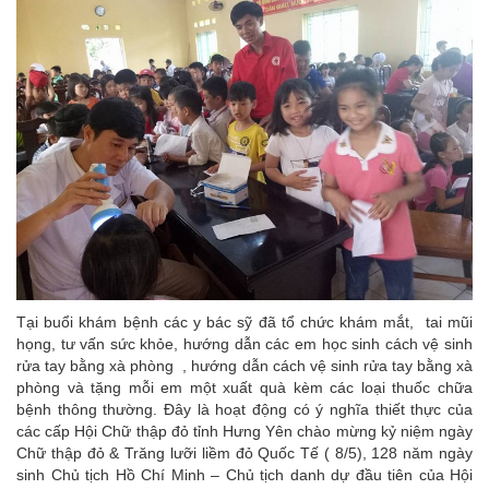
Tại buổi khám bệnh các y bác sỹ đã tổ chức khám mắt, tai mũi
họng, tư vấn sức khỏe, hướng dẫn các em học sinh cách vệ sinh
rửa tay bằng xà phòng , hướng dẫn cách vệ sinh rửa tay bằng xà
phòng và tặng mỗi em một xuất quà kèm các loại thuốc chữa
bệnh thông thường. Đây là hoạt động có ý nghĩa thiết thực của
các cấp Hội Chữ thập đỏ tỉnh Hưng Yên chào mừng kỷ niệm ngày
Chữ thập đỏ & Trăng lưỡi liềm đỏ Quốc Tế ( 8/5), 128 năm ngày
sinh Chủ tịch Hồ Chí Minh – Chủ tịch danh dự đầu tiên của Hội