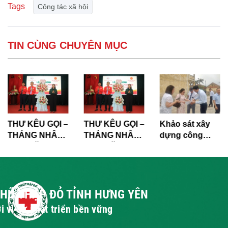
Tags
Công tác xã hội
TIN CÙNG CHUYÊN MỤC
THƯ KÊU GỌI –
Khảo sát xây
Hưng Yên: Mở
THÁNG NHÂN
dựng công
hòm Quỹ Nhân
ĐẠO NĂM 2026
trình vệ sinh
đạo tại Trung
trường học tại
tâm thương
3 điểm trường
mại GO! Thái
Bình
CHỮ THẬP ĐỎ TỈNH HƯNG YÊN
i vì sự phát triển bền vững