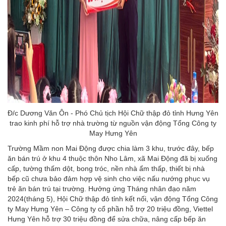
Đ/c Dương Văn Ôn - Phó Chủ tịch Hội Chữ thập đỏ tỉnh Hưng Yên
trao kinh phí hỗ trợ nhà trường từ nguồn vận động Tổng Công ty
May Hưng Yên
Trường Mầm non Mai Động được chia làm 3 khu, trước đây, bếp
ăn bán trú ở khu 4 thuộc thôn Nho Lâm, xã Mai Động đã bị xuống
cấp, tường thấm dột, bong tróc, nền nhà ẩm thấp, thiết bị nhà
bếp cũ chưa bảo đảm hợp vệ sinh cho việc nấu nướng phục vụ
trẻ ăn bán trú tại trường. Hưởng ứng Tháng nhân đạo năm
2024(tháng 5), Hội Chữ thập đỏ tỉnh kết nối, vận động Tổng Công
ty May Hưng Yên – Công ty cổ phần hỗ trợ 20 triệu đồng, Viettel
Hưng Yên hỗ trợ 30 triệu đồng để sửa chữa, nâng cấp bếp ăn