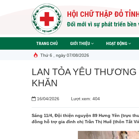
Nhảy
đến
HỘI CHỮ THẬP ĐỎ TỈN
nội
dung
Đổi mới vì sự phát triển bền
TRANG CHỦ
GIỚI THIỆU
HOẠT ĐỘNG
Thứ 6 , ngày 07/08/2026
LAN TỎA YÊU THƯƠNG 
KHĂN
16/04/2026
Lượt xem: 404
Sáng 11/4, Đội thiện nguyện 89 Hưng Yên (trực thu
đồng hỗ trợ gia đình chị Trần Thị Huế (thôn Tất V