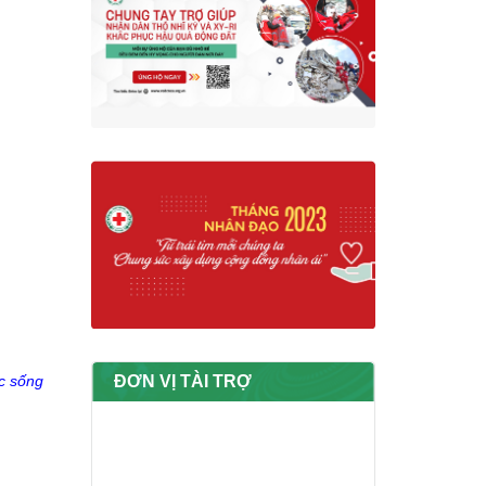
c sống
ĐƠN VỊ TÀI TRỢ