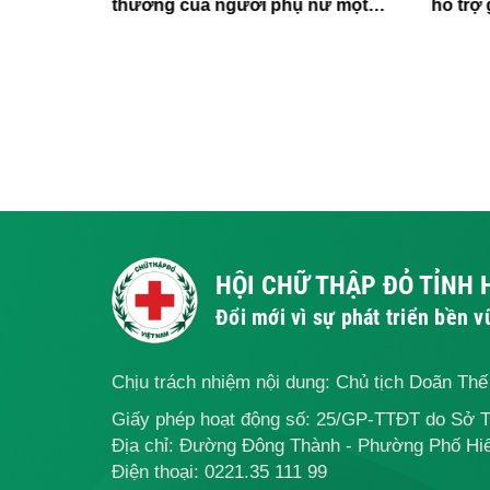
Yên
thường của người phụ nữ một
hỗ trợ
mình chăm sóc 4 người thần kinh,
ca
bệnh tật
HỘI CHỮ THẬP ĐỎ TỈNH
Đổi mới vì sự phát triển bền 
Chịu trách nhiệm nội dung: Chủ tịch Doãn Th
Giấy phép hoạt động số: 25/GP-TTĐT do Sở 
Địa chỉ: Đường Đông Thành - Phường Phố Hiế
Điện thoại:
0221.35 111 99