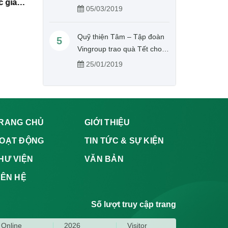
 gia
sức khỏe cộng đồng
dân Cuba
tịch, Tổng Thư kí Hội Chữ
05/03/2019
thập đỏ Việt Nam
Quỹ thiện Tâm – Tập đoàn
5
Vingroup trao quà Tết cho
người nghèo tỉnh Hưng Yên
25/01/2019
RANG CHỦ
GIỚI THIỆU
OẠT ĐỘNG
TIN TỨC & SỰ KIỆN
HƯ VIỆN
VĂN BẢN
IÊN HỆ
Số lượt truy cập trang
Online
2026
Visitor