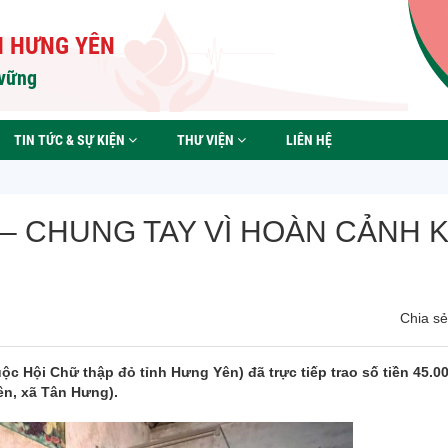
H HƯNG YÊN
 vững
TIN TỨC & SỰ KIỆN
THƯ VIỆN
LIÊN HỆ
– CHUNG TAY VÌ HOÀN CẢNH 
Chia sẻ 
ộc Hội Chữ thập đỏ tỉnh Hưng Yên) đã trực tiếp trao số tiền 45.0
iên, xã Tân Hưng).