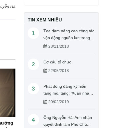
uyễn Hà
TIN XEM NHIỀU
Tọa đàm nâng cao công tác
1
vận động nguồn lực trong
hoạt động Chữ thập đỏ
28/11/2018
Cơ cấu tổ chức
2
22/05/2018
Phát động đăng ký hiến
3
tặng mô, tạng: ‘Xuân nhân
ái – Cho đi là còn mãi’
20/02/2019
Ông Nguyễn Hải Anh nhận
4
 hưởng
Hội Chữ thập đỏ tỉnh Hưng Yên vì
Cập nhật
quyết định làm Phó Chủ