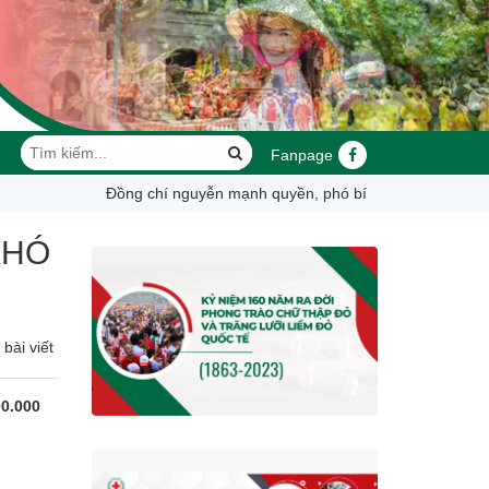
Fanpage
đồng chí nguyễn mạnh quyền, phó bí thư tỉnh ủy, chủ tịch ubn
KHÓ
bài viết
00.000