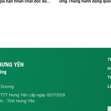
 gia nạn nhân chất độc da
ứng Tháng hành động quốc
m và hộ nghèo dịp giáp hạt
phòng chống HIV/AIDS
T
 HƯNG YÊN
H
vững
T
ế Dương
L
TTTT Hưng Yên cấp ngày 02/7/2018
n - Tỉnh Hưng Yên