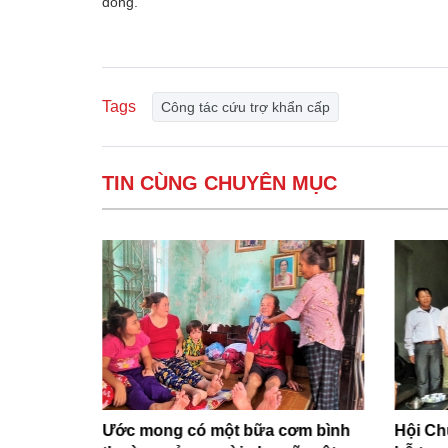
đồng.
Tags
Công tác cứu trợ khẩn cấp
TIN CÙNG CHUYÊN MỤC
 nhân
Ước mong có một bữa cơm bình
Hội Ch