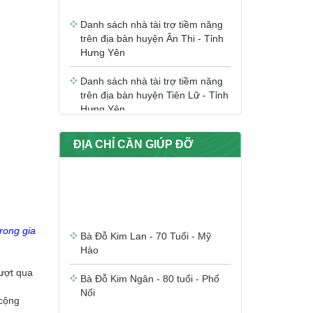
Danh sách nhà tài trợ tiềm năng
trên địa bàn huyện Ân Thi - Tỉnh
Hưng Yên
Danh sách nhà tài trợ tiềm năng
trên địa bàn huyện Tiên Lữ - Tỉnh
Hưng Yên
Danh sách nhà tài trợ tiềm năng
trên địa bàn huyện Khoái Châu -
ĐỊA CHỈ CẦN GIÚP ĐỠ
Tỉnh Hưng Yên
Danh sách nhà tài trợ tiềm năng
trên địa bàn huyện Văn Giang -
Tỉnh Hưng Yên
Bà Đỗ Kim Lan - 70 Tuổi - Mỹ
rong gia
Hào
Danh sách nhà tài trợ tiềm năng
trên địa bàn huyện Văn Lâm -
Tỉnh Hưng Yên
Bà Đỗ Kim Ngân - 80 tuổi - Phố
vượt qua
Nối
 cộng