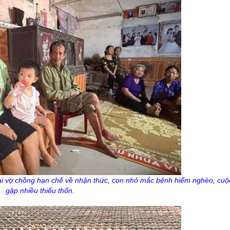
hai vợ chồng hạn chế về nhận thức, con nhỏ mắc bệnh hiểm nghèo, cuộ
gặp nhiều thiếu thốn.