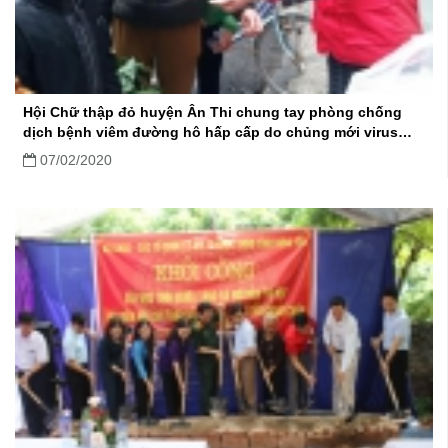
quốc.
Hội Chữ thập đỏ huyện Ân Thi chung tay phòng chống
dịch bệnh viêm đường hô hấp cấp do chủng mới virus
corona
07/02/2020