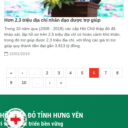
Hơn 2,3 triệu địa chỉ nhân đạo được trợ giúp
Trong 10 năm qua (2008 - 2018) các cấp Hội Chữ thập đỏ đã
khảo sát, lập hồ sơ trên 2,5 triệu địa chỉ có hoàn cảnh khó khăn,
trong đó trợ giúp được 2,3 triệu địa chỉ, với tổng các giá trị trợ
giúp quy thành tiền đạt gần 3.813 tỷ đồng.
15/01/2019
«
‹
…
2
3
4
5
6
7
8
9
10
…
›
»
CHỮ THẬP ĐỎ TỈNH HƯNG YÊN
i vì sự phát triển bền vững