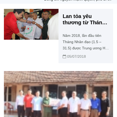
Lan tỏa yêu
thương từ Tháng
Nhân đạo
Năm 2018, lần đầu tiên
Tháng Nhân đạo (1.5 –
31.5) được Trung ương Hội
Chữ thập đỏ (CTĐ) Việt
05/07/2018
Nam phát động. Hưởng
ứng Tháng Nhân đạo, Hội
CTĐ tỉnh cũng đã xây dựng
kế hoạch tổ chức và thực
hiện với nhiều hoạt động
thiết thực, ý nghĩa nhằm
chăm lo cho các đối tượng
nghèo, khó khăn trong
cộng đồng.