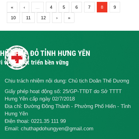
«
‹
…
4
5
6
7
8
9
10
11
12
›
»
CHỮ THẬP ĐỎ TỈNH HƯNG YÊN
i vì sự phát triển bền vững
Chịu trách nhiệm nội dung: Chủ tịch Doãn Thế Dương
Giấy phép hoạt động số: 25/GP-TTĐT do Sở TTTT
Hưng Yên cấp ngày 02/7/2018
Địa chỉ: Đường Đông Thành - Phường Phố Hiến - Tỉnh
Hưng Yên
Điện thoại:
0221.35 111 99
Email: chuthapdohungyen@gmail.com