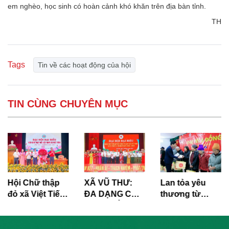
em nghèo, học sinh có hoàn cảnh khó khăn trên địa bàn tỉnh.
TH
Tags
Tin về các hoạt động của hội
TIN CÙNG CHUYÊN MỤC
Hội Chữ thập
XÃ VŨ THƯ:
Lan tỏa yêu
đỏ xã Việt Tiến
ĐA DẠNG CÁC
thương từ
tổ chức Đại hội
HOẠT ĐỘNG
phong trào
đại biểu lần thứ
CỨU TRỢ XÃ
“Tết Nhân ái”
I, nhiệm kỳ
HỘI, TRỢ GIÚP
Xuân Bính Ngọ