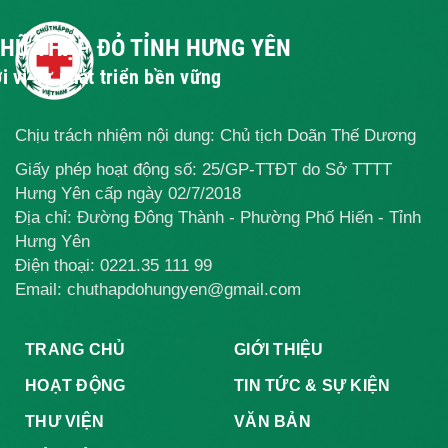
2026 - 2031
NHÂN ĐẠO
2026
CHỮ THẬP ĐỎ TỈNH HƯNG YÊN
i vì sự phát triển bền vững
Chịu trách nhiệm nội dung: Chủ tịch Doãn Thế Dương
Giấy phép hoạt động số: 25/GP-TTĐT do Sở TTTT
Hưng Yên cấp ngày 02/7/2018
Địa chỉ: Đường Đông Thành - Phường Phố Hiến - Tỉnh
Hưng Yên
Điện thoại:
0221.35 111 99
Email: chuthapdohungyen@gmail.com
TRANG CHỦ
GIỚI THIỆU
HOẠT ĐỘNG
TIN TỨC & SỰ KIỆN
THƯ VIỆN
VĂN BẢN