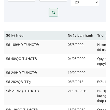
Số ký hiệu
Ngày ban hành
Trích y
Số 189/HD-TƯHCTĐ
05/8/2020
Hướng d
đỏ trườ
Số 40/QC-TƯHCTĐ
04/03/2020
Quy chế
nguyện 
Số 24/HD-TƯHCTĐ
19/02/2020
Số 282/QĐ-TTg
08/3/2018
Điều lệ
Số: 21 /NQ-TƯHCTĐ
21/ 01/ 2019
NGHỊ QU
lượng h
thập đỏ 
Số: 19/QC-TƯHCTĐ
18/01/2019
Quy chế