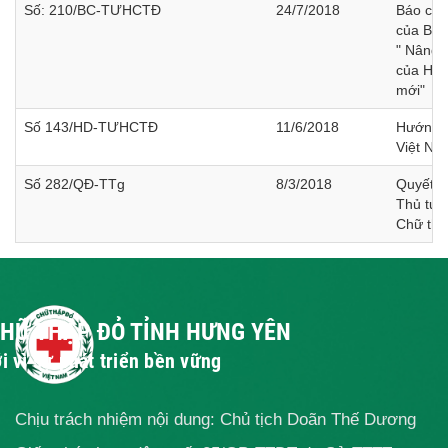
Số: 210/BC-TƯHCTĐ
24/7/2018
Báo cáo
của Ban
" Nâng 
của Hội
mới"
Số 143/HD-TƯHCTĐ
11/6/2018
Hướng d
Việt Na
Số 282/QĐ-TTg
8/3/2018
Quyết đ
Thủ tướ
Chữ thậ
CHỮ THẬP ĐỎ TỈNH HƯNG YÊN
i vì sự phát triển bền vững
Chịu trách nhiệm nội dung: Chủ tịch Doãn Thế Dương