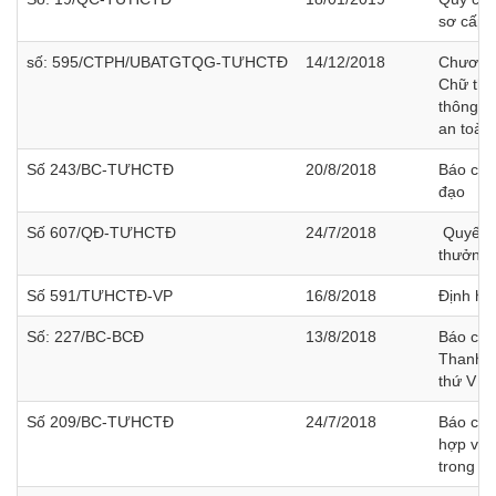
sơ cấp 
số: 595/CTPH/UBATGTQG-TƯHCTĐ
14/12/2018
Chương 
Chữ thậ
thông qu
an toàn
Số 243/BC-TƯHCTĐ
20/8/2018
Báo cáo 
đạo
Số 607/QĐ-TƯHCTĐ
24/7/2018
Quyết đ
thưởng 
Số 591/TƯHCTĐ-VP
16/8/2018
Định hư
Số: 227/BC-BCĐ
13/8/2018
Báo cáo 
Thanh, 
thứ V
Số 209/BC-TƯHCTĐ
24/7/2018
Báo cáo
hợp với
trong h