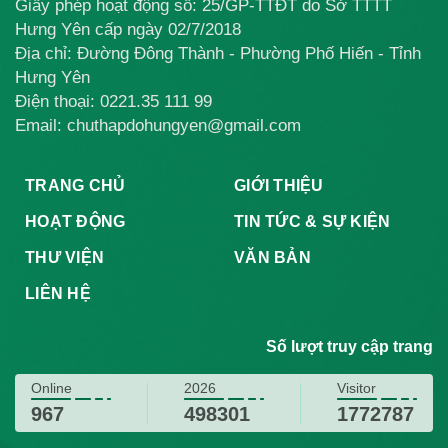
Giấy phép hoạt động số: 25/GP-TTĐT do Sở TTTT
Hưng Yên cấp ngày 02/7/2018
Địa chỉ: Đường Đông Thành - Phường Phố Hiến - Tỉnh
Hưng Yên
Điện thoại:
0221.35 111 99
Email: chuthapdohungyen@gmail.com
TRANG CHỦ
GIỚI THIỆU
HOẠT ĐỘNG
TIN TỨC & SỰ KIỆN
THƯ VIỆN
VĂN BẢN
LIÊN HỆ
Số lượt truy cập trang
Online
2026
Visitor
967
498301
1772787