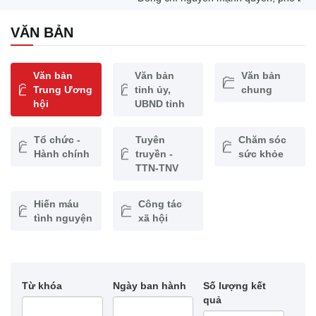
VĂN BẢN
Văn bản
Văn bản
Văn bản
Trung Ương
tỉnh ủy,
chung
hội
UBND tỉnh
Tổ chức -
Tuyên
Chăm sóc
Hành chính
truyền -
sức khỏe
TTN-TNV
Hiến máu
Công tác
tình nguyện
xã hội
Từ khóa
Ngày ban hành
Số lượng kết
quả