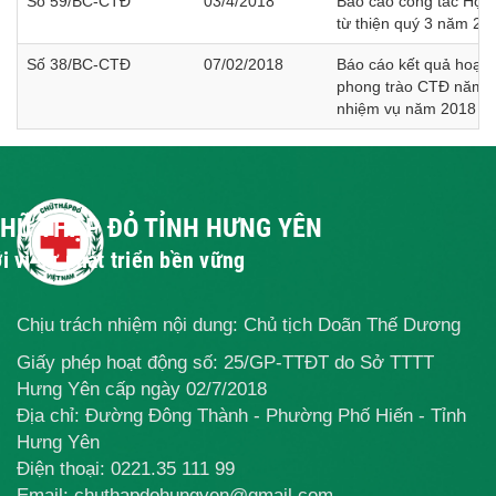
Số 59/BC-CTĐ
03/4/2018
Báo cáo công tác Hội 
từ thiện quý 3 năm 20
Số 38/BC-CTĐ
07/02/2018
Báo cáo kết quả hoạt 
phong trào CTĐ năm 
nhiệm vụ năm 2018
CHỮ THẬP ĐỎ TỈNH HƯNG YÊN
i vì sự phát triển bền vững
Chịu trách nhiệm nội dung: Chủ tịch Doãn Thế Dương
Giấy phép hoạt động số: 25/GP-TTĐT do Sở TTTT
Hưng Yên cấp ngày 02/7/2018
Địa chỉ: Đường Đông Thành - Phường Phố Hiến - Tỉnh
Hưng Yên
Điện thoại:
0221.35 111 99
Email: chuthapdohungyen@gmail.com