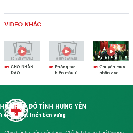
VIDEO KHÁC
CHỢ NHÂN
Phóng sự
Chuyên mục
ĐẠO
hiến máu tình
nhân đạo
nguyện
CHỮ THẬP ĐỎ TỈNH HƯNG YÊN
i vì sự phát triển bền vững
Chịu trách nhiệm nội dung: Chủ tịch Doãn Thế Dương