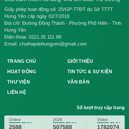
Giấy phép hoạt động số: 25/GP-TTĐT do Sở TTTT
Hưng Yên cấp ngày 02/7/2018
Địa chỉ: Đường Đông Thành - Phường Phố Hiến - Tỉnh
Hưng Yên
Điện thoại:
0221.35 111 99
Email: chuthapdohungyen@gmail.com
TRANG CHỦ
GIỚI THIỆU
HOẠT ĐỘNG
TIN TỨC & SỰ KIỆN
THƯ VIỆN
VĂN BẢN
LIÊN HỆ
Số lượt truy cập trang
Online
2026
Visitor
2588
507588
1782074