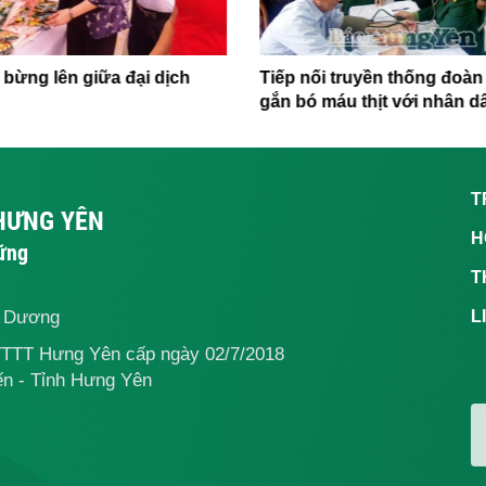
 bừng lên giữa đại dịch
Tiếp nối truyền thống đoàn 
gắn bó máu thịt với nhân d
T
 HƯNG YÊN
H
vững
T
ế Dương
L
TTTT Hưng Yên cấp ngày 02/7/2018
n - Tỉnh Hưng Yên