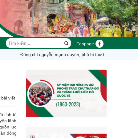
Fanpage
đồng chí nguyễn mạnh quyền, phó bí thư tỉnh ủy, chủ tịch ubnd tỉnh d
bài viết
 tỉnh tổ
uyên lãnh
nguồn lực
vận động