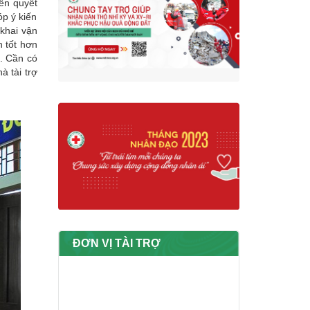
iên quyết
óp ý kiến
 khai vận
n tốt hơn
g. Cần có
à tài trợ
ĐƠN VỊ TÀI TRỢ
Danh sách nhà tài trợ tiềm năng
trên địa bàn huyện Ân Thi - Tỉnh