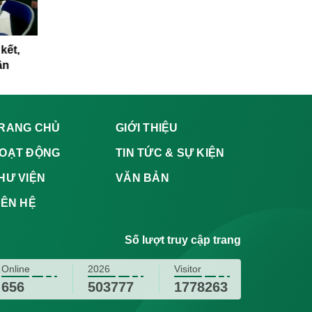
kết,
Hội Chữ thập đỏ huyện Ân Thi
Dấu ấn t
ân
chung tay phòng chống dịch
bệnh viêm đường hô hấp cấp do
chủng mới virus corona
RANG CHỦ
GIỚI THIỆU
OẠT ĐỘNG
TIN TỨC & SỰ KIỆN
HƯ VIỆN
VĂN BẢN
IÊN HỆ
Số lượt truy cập trang
Online
2026
Visitor
656
503777
1778263