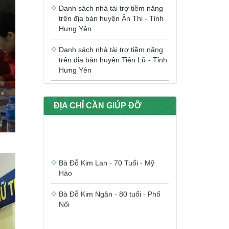
Hưng Yên
Danh sách nhà tài trợ tiềm năng
trên địa bàn huyện Tiên Lữ - Tỉnh
Hưng Yên
Danh sách nhà tài trợ tiềm năng
trên địa bàn huyện Khoái Châu -
Tỉnh Hưng Yên
ĐỊA CHỈ CẦN GIÚP ĐỠ
Danh sách nhà tài trợ tiềm năng
trên địa bàn huyện Văn Giang -
Tỉnh Hưng Yên
Bà Đỗ Kim Lan - 70 Tuổi - Mỹ
Hào
Danh sách nhà tài trợ tiềm năng
trên địa bàn huyện Văn Lâm -
Tỉnh Hưng Yên
Bà Đỗ Kim Ngân - 80 tuổi - Phố
Nối