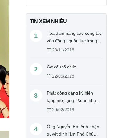
TIN XEM NHIỀU
Tọa đàm nâng cao công tác
1
vận động nguồn lực trong
hoạt động Chữ thập đỏ
28/11/2018
Cơ cấu tổ chức
2
22/05/2018
Phát động đăng ký hiến
3
tặng mô, tạng: ‘Xuân nhân
ái – Cho đi là còn mãi’
20/02/2019
Ông Nguyễn Hải Anh nhận
4
quyết định làm Phó Chủ