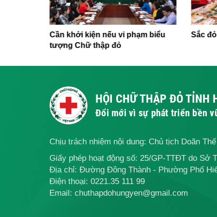
 đỏ tỉnh
Cần khởi kiện nếu vi phạm biểu
Sắc đỏ
tượng Chữ thập đỏ
HỘI CHỮ THẬP ĐỎ TỈNH
Đổi mới vì sự phát triển bền 
Chịu trách nhiệm nội dung: Chủ tịch Doãn Th
Giấy phép hoạt động số: 25/GP-TTĐT do Sở 
Địa chỉ: Đường Đông Thành - Phường Phố Hiế
Điện thoại:
0221.35 111 99
Email: chuthapdohungyen@gmail.com