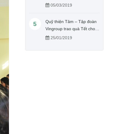
tịch, Tổng Thư kí Hội Chữ
05/03/2019
thập đỏ Việt Nam
Quỹ thiện Tâm – Tập đoàn
5
Vingroup trao quà Tết cho
người nghèo tỉnh Hưng Yên
25/01/2019