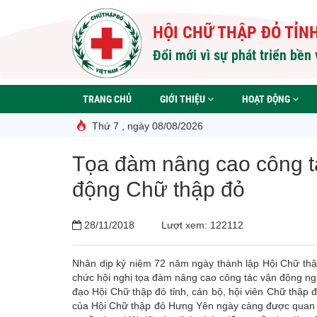
Nhảy
đến
HỘI CHỮ THẬP ĐỎ TỈN
nội
dung
Đổi mới vì sự phát triển bền
TRANG CHỦ
GIỚI THIỆU
HOẠT ĐỘNG
Thứ 7 , ngày 08/08/2026
Tọa đàm nâng cao công t
động Chữ thập đỏ
28/11/2018
Lượt xem: 122112
Nhân dịp kỷ niệm 72 năm ngày thành lập Hội Chữ thập
chức hội nghị tọa đàm nâng cao công tác vận động ng
đạo Hội Chữ thập đỏ tỉnh, cán bộ, hội viên Chữ thập
của Hội Chữ thập đỏ Hưng Yên ngày càng được quan t