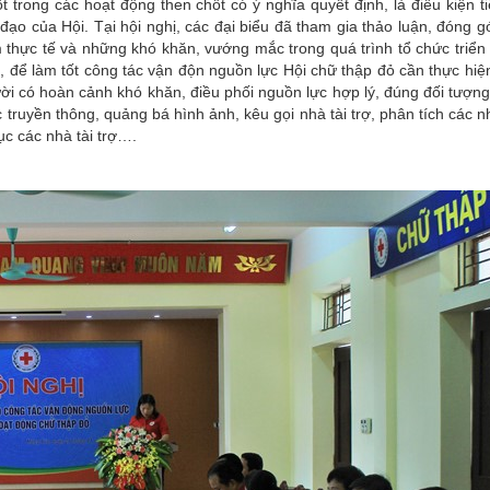
t trong các hoạt động then chốt có ý nghĩa quyết định, là điều kiện t
ạo của Hội. Tại hội nghị, các đại biểu đã tham gia thảo luận, đóng g
 thực tế và những khó khăn, vướng mắc trong quá trình tổ chức triển
 để làm tốt công tác vận độn nguồn lực Hội chữ thập đỏ cần thực hiệ
ời có hoàn cảnh khó khăn, điều phối nguồn lực hợp lý, đúng đối tượn
ruyền thông, quảng bá hình ảnh, kêu gọi nhà tài trợ, phân tích các nh
c các nhà tài trợ….