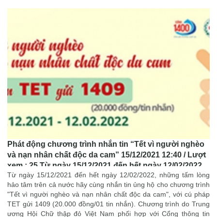
Phát động chương trình nhắn tin “Tết vì người nghèo
và nạn nhân chất độc da cam” 15/12/2021 12:40 / Lượt
xem : 25 Từ ngày 15/12/2021 đến hết ngày 12/02/2022,
Từ ngày 15/12/2021 đến hết ngày 12/02/2022, những tấm lòng
những tấm lòng hảo tâm trên cả nước hãy cùng nhắn
hảo tâm trên cả nước hãy cùng nhắn tin ủng hộ cho chương trình
tin ủng hộ cho chương trình "Tết vì người nghè
"Tết vì người nghèo và nạn nhân chất độc da cam", với cú pháp
TET gửi 1409 (20.000 đồng/01 tin nhắn). Chương trình do Trung
ương Hội Chữ thập đỏ Việt Nam phối hợp với Cổng thông tin