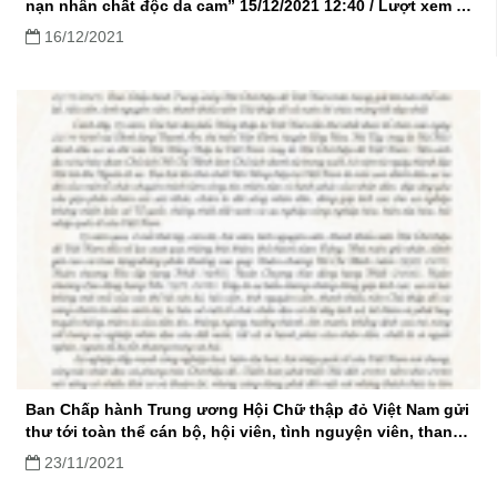
nạn nhân chất độc da cam” 15/12/2021 12:40 / Lượt xem :
25 Từ ngày 15/12/2021 đến hết ngày 12/02/2022, những
16/12/2021
tấm lòng hảo tâm trên cả nước hãy cùng nhắn tin ủng hộ
cho chương trình "Tết vì người nghè
Ban Chấp hành Trung ương Hội Chữ thập đỏ Việt Nam gửi
thư tới toàn thể cán bộ, hội viên, tình nguyện viên, thanh
thiếu niên Chữ thập đỏ
23/11/2021