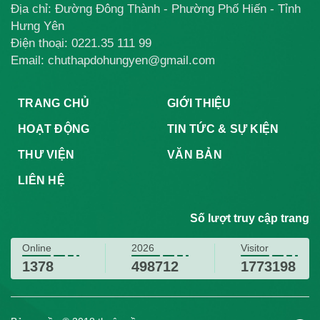
Địa chỉ: Đường Đông Thành - Phường Phố Hiến - Tỉnh
Hưng Yên
Điện thoại:
0221.35 111 99
Email: chuthapdohungyen@gmail.com
TRANG CHỦ
GIỚI THIỆU
HOẠT ĐỘNG
TIN TỨC & SỰ KIỆN
THƯ VIỆN
VĂN BẢN
LIÊN HỆ
Số lượt truy cập trang
Online
2026
Visitor
1378
498712
1773198