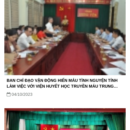
BAN CHỈ ĐẠO VẬN ĐỘNG HIẾN MÁU TÌNH NGUYỆN TỈNH
LÀM VIỆC VỚI VIỆN HUYẾT HỌC TRUYỀN MÁU TRUNG
ƯƠNG
04/10/2023