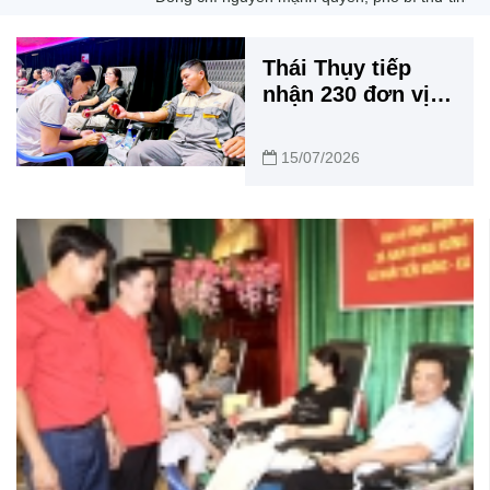
Thái Thụy tiếp
nhận 230 đơn vị
máu tại Ngày hội
hiến máu tình
15/07/2026
nguyện