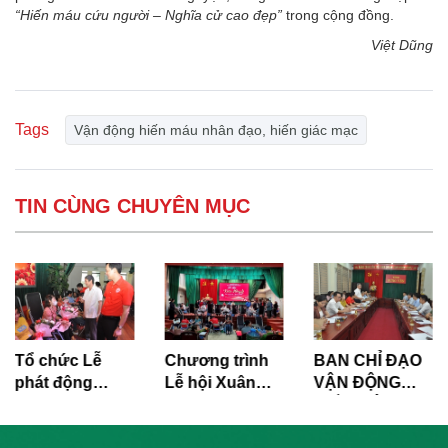
“Hiến máu cứu người – Nghĩa cử cao đẹp”
trong cộng đồng.
Việt Dũng
Tags
Vận động hiến máu nhân đạo, hiến giác mạc
TIN CÙNG CHUYÊN MỤC
Tổ chức Lễ
Chương trình
BAN CHỈ ĐẠO
phát động
Lễ hội Xuân
VẬN ĐỘNG
hưởng ứng
hồng
HIẾN MÁU
“Ngày toàn dân
TÌNH NGUYỆN