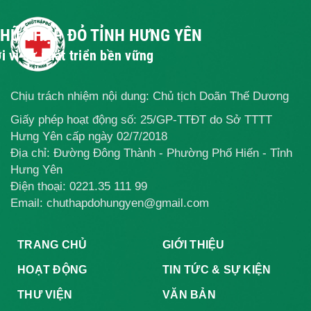
hiến máu tình
TỈNH LÀM VIỆC
nguyện 7/4”
VỚI VIỆN
HUYẾT HỌC
CHỮ THẬP ĐỎ TỈNH HƯNG YÊN
TRUYỀN MÁU
i vì sự phát triển bền vững
TRUNG ƯƠNG
Chịu trách nhiệm nội dung: Chủ tịch Doãn Thế Dương
Giấy phép hoạt động số: 25/GP-TTĐT do Sở TTTT
Hưng Yên cấp ngày 02/7/2018
Địa chỉ: Đường Đông Thành - Phường Phố Hiến - Tỉnh
Hưng Yên
Điện thoại:
0221.35 111 99
Email: chuthapdohungyen@gmail.com
TRANG CHỦ
GIỚI THIỆU
HOẠT ĐỘNG
TIN TỨC & SỰ KIỆN
THƯ VIỆN
VĂN BẢN