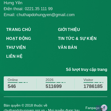
Hưng Yên
Điện thoại:
0221.35 111 99
Email: chuthapdohungyen@gmail.com
TRANG CHỦ
GIỚI THIỆU
HOẠT ĐỘNG
TIN TỨC & SỰ KIỆN
THƯ VIỆN
VĂN BẢN
LIÊN HỆ
Số lượt truy cập trang
Online
2026
Visitor
546
511699
1786185
Bản quyền © 2018 thuộc về
Fanpage
chuthapdohungyen.org.vn - Mọi quyền được lưu