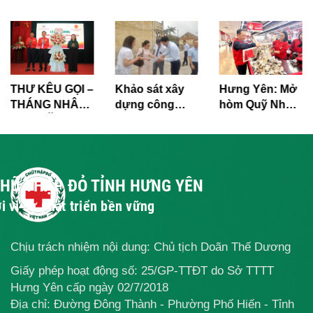
THƯ KÊU GỌI –
Khảo sát xây
Hưng Yên: Mở
THÁNG NHÂN
dựng công
hòm Quỹ Nhân
ĐẠO NĂM 2026
trình vệ sinh
đạo tại Trung
trường học tại
tâm thương
3 điểm trường
mại GO! Thái
Bình
CHỮ THẬP ĐỎ TỈNH HƯNG YÊN
i vì sự phát triển bền vững
Chịu trách nhiệm nội dung: Chủ tịch Doãn Thế Dương
Giấy phép hoạt động số: 25/GP-TTĐT do Sở TTTT
Hưng Yên cấp ngày 02/7/2018
Địa chỉ: Đường Đông Thành - Phường Phố Hiến - Tỉnh