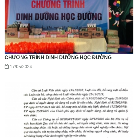
CHƯƠNG TRÌNH DINH DƯỠNG HỌC ĐƯỜNG
17/05/2024