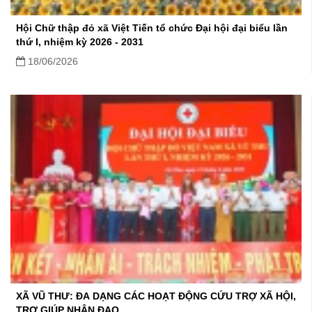
Hội Chữ thập đỏ xã Việt Tiến tổ chức Đại hội đại biểu lần
thứ I, nhiệm kỳ 2026 - 2031
18/06/2026
XÃ VŨ THƯ: ĐA DẠNG CÁC HOẠT ĐỘNG CỨU TRỢ XÃ HỘI,
TRỢ GIÚP NHÂN ĐẠO