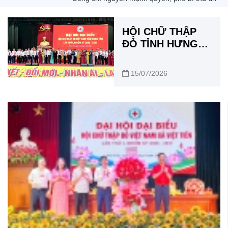
HỘI CHỮ THẬP
ĐỎ TỈNH HƯNG
YÊN: LAN TỎA
GIÁ TRỊ NHÂN
15/07/2026
ĐẠO, HƯỚNG TỚI
PHÁT TRIỂN BỀN
VỮNG