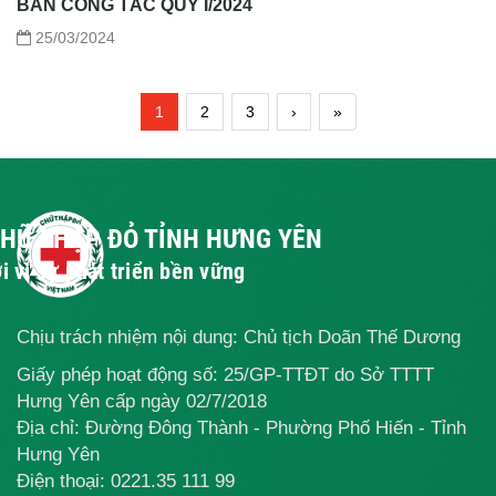
BAN CÔNG TÁC QUÝ I/2024
25/03/2024
1
2
3
›
»
CHỮ THẬP ĐỎ TỈNH HƯNG YÊN
i vì sự phát triển bền vững
Chịu trách nhiệm nội dung: Chủ tịch Doãn Thế Dương
Giấy phép hoạt động số: 25/GP-TTĐT do Sở TTTT
Hưng Yên cấp ngày 02/7/2018
Địa chỉ: Đường Đông Thành - Phường Phố Hiến - Tỉnh
Hưng Yên
Điện thoại:
0221.35 111 99