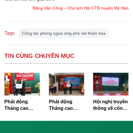
Đặng Văn Công – Chủ tịch Hội CTĐ huyện Mỹ Hào
Tags
Công tác phòng ngừa ứng phó với thảm họa
TIN CÙNG CHUYÊN MỤC
Phát động
Phát động
Hội nghị truyền
Tháng cao
Tháng cao
thông về công
điểm vận động
điểm vận động
tác quản lý,
Quỹ Bảo trợ
Quỹ Bảo trợ
bảo vệ rừng
nạn nhân chất
nạn nhân chất
ngập mặn và