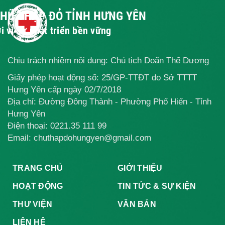
độc da cam
độc da cam
lâm sản tại tỉnh
2016
2018
Hưng Yên năm
CHỮ THẬP ĐỎ TỈNH HƯNG YÊN
2025
i vì sự phát triển bền vững
Chịu trách nhiệm nội dung: Chủ tịch Doãn Thế Dương
Giấy phép hoạt động số: 25/GP-TTĐT do Sở TTTT
Hưng Yên cấp ngày 02/7/2018
Địa chỉ: Đường Đông Thành - Phường Phố Hiến - Tỉnh
Hưng Yên
Điện thoại:
0221.35 111 99
Email: chuthapdohungyen@gmail.com
TRANG CHỦ
GIỚI THIỆU
HOẠT ĐỘNG
TIN TỨC & SỰ KIỆN
THƯ VIỆN
VĂN BẢN
LIÊN HỆ