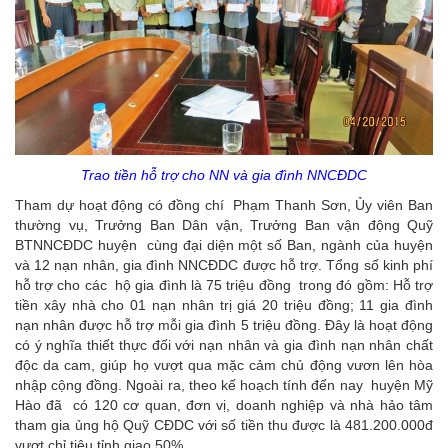
Trao tiền hỗ trợ cho NN và gia đình NNCĐDC
Tham dự hoạt động có đồng chí Phạm Thanh Sơn, Ủy viên Ban
thường vụ, Trưởng Ban Dân vận, Trưởng Ban vận động Quỹ
BTNNCĐDC huyện cùng đại diện một số Ban, ngành của huyện
và 12 nạn nhân, gia đình NNCĐDC được hỗ trợ. Tổng số kinh phí
hỗ trợ cho các hộ gia đình là 75 triệu đồng trong đó gồm: Hỗ trợ
tiền xây nhà cho 01 nạn nhân trị giá 20 triệu đồng; 11 gia đình
nạn nhân được hỗ trợ mỗi gia đình 5 triệu đồng. Đây là hoạt động
có ý nghĩa thiết thực đối với nạn nhân và gia đình nạn nhân chất
độc da cam, giúp họ vượt qua mặc cảm chủ động vươn lên hòa
nhập cộng đồng. Ngoài ra, theo kế hoạch tính đến nay huyện Mỹ
Hào đã có 120 cơ quan, đơn vị, doanh nghiệp và nhà hảo tâm
tham gia ủng hộ Quỹ CĐDC với số tiền thu được là 481.200.000đ
vượt chỉ tiêu tỉnh giao 50%.