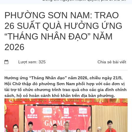
PHƯỜNG SƠN NAM: TRAO
26 SUẤT QUÀ HƯỞNG ỨNG
“THÁNG NHÂN ĐẠO” NĂM
2026
Lượt xem: 325
Chia sẻ bài viết
Hưởng ứng “Tháng Nhân đạo” năm 2026, chiều ngày 21/5,
Hội Chữ thập đỏ phường Sơn Nam phối hợp với các đơn vị
tài trợ tổ chức chương trình trao quà cho các gia đình chính
sách, hộ có hoàn cảnh khó khăn trên địa bàn phường.