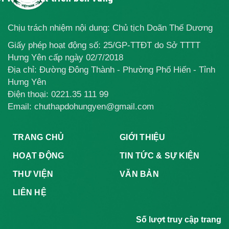
GIAI ĐOẠN
ĐẠO 2026
2026-2027
Chịu trách nhiệm nội dung: Chủ tịch Doãn Thế Dương
Giấy phép hoạt động số: 25/GP-TTĐT do Sở TTTT
Hưng Yên cấp ngày 02/7/2018
Địa chỉ: Đường Đông Thành - Phường Phố Hiến - Tỉnh
Hưng Yên
Điện thoại:
0221.35 111 99
Email: chuthapdohungyen@gmail.com
TRANG CHỦ
GIỚI THIỆU
HOẠT ĐỘNG
TIN TỨC & SỰ KIỆN
THƯ VIỆN
VĂN BẢN
LIÊN HỆ
Số lượt truy cập trang