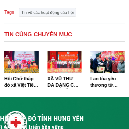
Tags
Tin về các hoạt động của hội
TIN CÙNG CHUYÊN MỤC
Hội Chữ thập
XÃ VŨ THƯ:
Lan tỏa yêu
đỏ xã Việt Tiến
ĐA DẠNG CÁC
thương từ
tổ chức Đại hội
HOẠT ĐỘNG
phong trào
đại biểu lần thứ
CỨU TRỢ XÃ
“Tết Nhân ái”
I, nhiệm kỳ
HỘI, TRỢ GIÚP
Xuân Bính Ngọ
2026 - 2031
NHÂN ĐẠO
2026
CHỮ THẬP ĐỎ TỈNH HƯNG YÊN
i vì sự phát triển bền vững