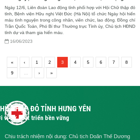
Ngày 12/6, Liên đoàn Lao động tỉnh phối hợp với Hội Chữ thập đỏ
tỉnh, Bệnh viện Hữu nghị Việt Đức (Hà Nội) tổ chức Ngày hội hiến
máu tình nguyện trong công nhân, viên chức, lao động. Đồng chí
Trần Quốc Toản, Phó Bí thư Thường trực Tỉnh ủy, Chủ tịch HĐND
tỉnh dự và tham gia hiến máu.
16/06/2023
«
‹
1
2
3
4
5
6
7
8
9
…
›
»
CHỮ THẬP ĐỎ TỈNH HƯNG YÊN
i vì sự phát triển bền vững
Chịu trách nhiệm nội dung: Chủ tịch Doãn Thế Dương