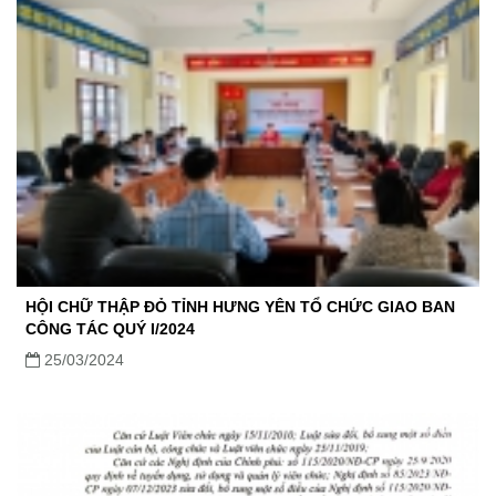
HỘI CHỮ THẬP ĐỎ TỈNH HƯNG YÊN TỔ CHỨC GIAO BAN
CÔNG TÁC QUÝ I/2024
25/03/2024