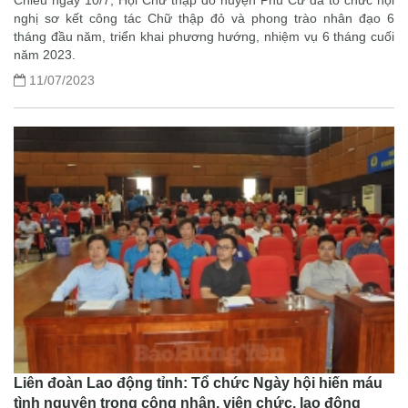
Chiều ngày 10/7, Hội Chữ thập đỏ huyện Phù Cừ đã tổ chức hội
nghị sơ kết công tác Chữ thập đỏ và phong trào nhân đạo 6
tháng đầu năm, triển khai phương hướng, nhiệm vụ 6 tháng cuối
năm 2023.
11/07/2023
Liên đoàn Lao động tỉnh: Tổ chức Ngày hội hiến máu
tình nguyện trong công nhân, viên chức, lao động