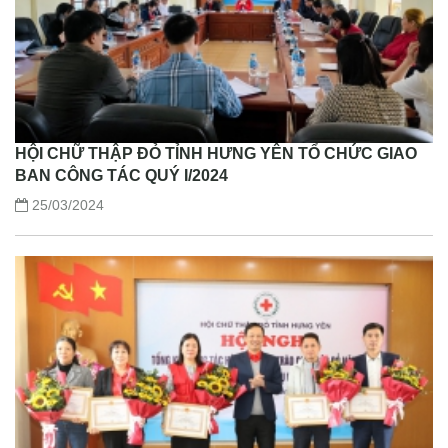
HỘI CHỮ THẬP ĐỎ TỈNH HƯNG YÊN TỔ CHỨC GIAO
BAN CÔNG TÁC QUÝ I/2024
25/03/2024