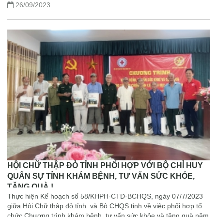
26/09/2023
HỘI CHỮ THẬP ĐỎ TỈNH PHỐI HỢP VỚI BỘ CHỈ HUY
QUÂN SỰ TỈNH KHÁM BỆNH, TƯ VẤN SỨC KHỎE,
TẶNG QUÀ !
Thực hiện Kế hoạch số 58/KHPH-CTĐ-BCHQS, ngày 07/7/2023
giữa Hội Chữ thập đỏ tỉnh và Bộ CHQS tỉnh về việc phối hợp tổ
chức Chương trình khám bệnh, tư vấn sức khỏe và tặng quà năm