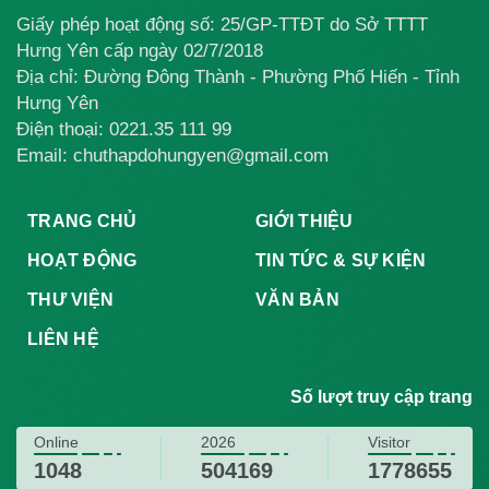
Giấy phép hoạt động số: 25/GP-TTĐT do Sở TTTT
Hưng Yên cấp ngày 02/7/2018
Địa chỉ: Đường Đông Thành - Phường Phố Hiến - Tỉnh
Hưng Yên
Điện thoại:
0221.35 111 99
Email: chuthapdohungyen@gmail.com
TRANG CHỦ
GIỚI THIỆU
HOẠT ĐỘNG
TIN TỨC & SỰ KIỆN
THƯ VIỆN
VĂN BẢN
LIÊN HỆ
Số lượt truy cập trang
Online
2026
Visitor
1048
504169
1778655