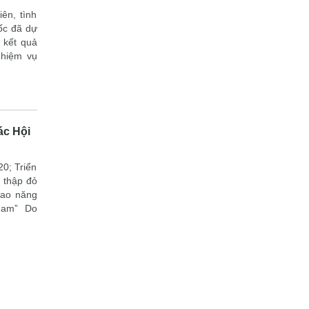
ên, tình
uốc đã dự
 kết quả
nhiệm vụ
ác Hội
0; Triển
 thập đỏ
cao năng
 Nam” Do