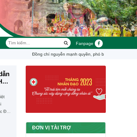
Fanpage
đồng chí nguyễn mạnh quyền, phó bí thư tỉnh ủy, chủ tịch ub
 dẫn
Hội
iệt
i
ức Đại
iệt
ĐƠN VỊ TÀI TRỢ
 Hội