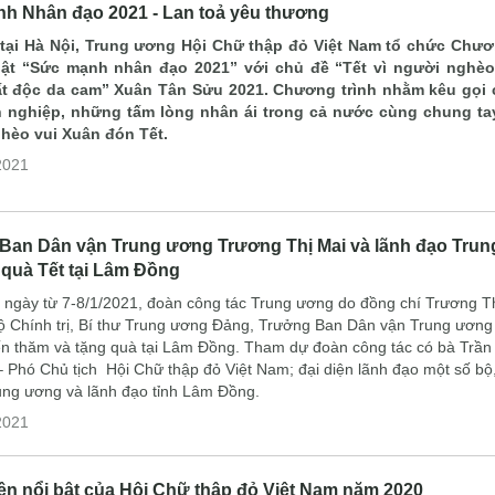
h Nhân đạo 2021 - Lan toả yêu thương
, tại Hà Nội, Trung ương Hội Chữ thập đỏ Việt Nam tổ chức Chươ
ật “Sức mạnh nhân đạo 2021” với chủ đề “Tết vì người nghèo
t độc da cam” Xuân Tân Sửu 2021. Chương trình nhằm kêu gọi
h nghiệp, những tấm lòng nhân ái trong cả nước cùng chung ta
hèo vui Xuân đón Tết.
2021
Ban Dân vận Trung ương Trương Thị Mai và lãnh đạo Tru
 quà Tết tại Lâm Đồng
 ngày từ 7-8/1/2021, đoàn công tác Trung ương do đồng chí Trương Th
ộ Chính trị, Bí thư Trung ương Đảng, Trưởng Ban Dân vận Trung ương
n thăm và tặng quà tại Lâm Đồng. Tham dự đoàn công tác có bà Trần
 Phó Chủ tịch Hội Chữ thập đỏ Việt Nam; đại diện lãnh đạo một số bộ
ng ương và lãnh đạo tỉnh Lâm Đồng.
2021
iện nổi bật của Hội Chữ thập đỏ Việt Nam năm 2020