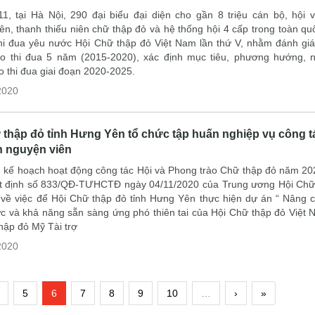
1, tại Hà Nội, 290 đại biểu đại diện cho gần 8 triệu cán bộ, hội vi
ên, thanh thiếu niên chữ thập đỏ và hệ thống hội 4 cấp trong toàn q
hi đua yêu nước Hội Chữ thập đỏ Việt Nam lần thứ V, nhằm đánh giá
ào thi đua 5 năm (2015-2020), xác định mục tiêu, phương hướng, 
o thi đua giai đoạn 2020-2025.
2020
 thập đỏ tỉnh Hưng Yên tổ chức tập huấn nghiệp vụ công t
h nguyện viên
 kế hoạch hoạt động công tác Hội và Phong trào Chữ thập đỏ năm 202
ết định số 833/QĐ-TƯHCTĐ ngày 04/11/2020 của Trung ương Hội Chữ
về việc để Hội Chữ thập đỏ tỉnh Hưng Yên thực hiện dự án “ Nâng 
ức và khả năng sẵn sàng ứng phó thiên tai của Hội Chữ thập đỏ Việt
hập đỏ Mỹ Tài trợ
2020
5
6
7
8
9
10
…
›
»