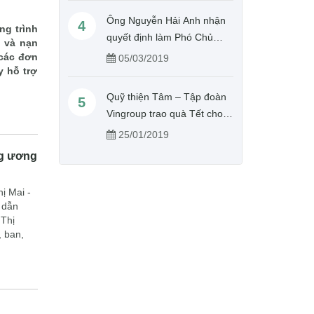
Ông Nguyễn Hải Anh nhận
4
ng trình
quyết định làm Phó Chủ
 và nạn
tịch, Tổng Thư kí Hội Chữ
 các đơn
05/03/2019
y hỗ trợ
thập đỏ Việt Nam
Quỹ thiện Tâm – Tập đoàn
5
Vingroup trao quà Tết cho
người nghèo tỉnh Hưng Yên
25/01/2019
ng ương
ị Mai -
 dẫn
 Thị
, ban,