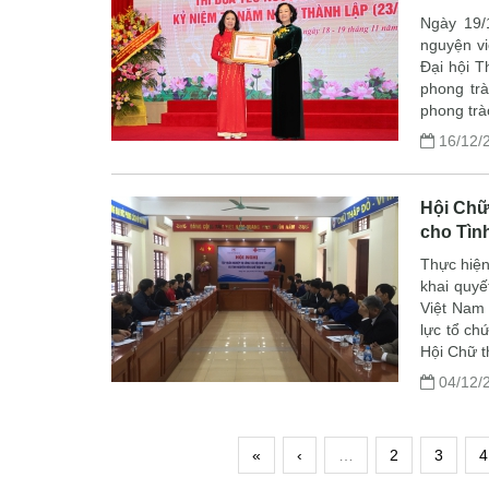
Ngày 19/1
nguyện vi
Đại hội T
phong tr
phong trà
16/12/
Hội Chữ
cho Tìn
Thực hiện
khai quy
Việt Nam 
lực tổ ch
Hội Chữ t
04/12/
«
‹
…
2
3
4