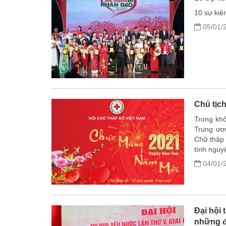
10 sự kiệ
05/01/
Chủ tịc
Trong khô
Trung ươ
Chữ thập 
tình nguy
04/01/
Đại hội 
những đ