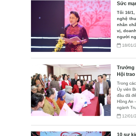
Sức mạn
Tối 16/1
nghệ thu
nhân chấ
vị, doan
người ng
18/01/
Trưởng 
Hội trao
Trong các
Ủy viên B
đầu đã đế
Hồng An –
ngành Tru
12/01/
10 sự k