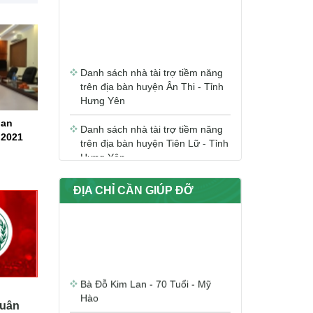
Danh sách nhà tài trợ tiềm năng
trên địa bàn huyện Ân Thi - Tỉnh
Hưng Yên
Danh sách nhà tài trợ tiềm năng
uan
trên địa bàn huyện Tiên Lữ - Tỉnh
 2021
Hưng Yên
Danh sách nhà tài trợ tiềm năng
trên địa bàn huyện Khoái Châu -
ĐỊA CHỈ CẦN GIÚP ĐỠ
Tỉnh Hưng Yên
Danh sách nhà tài trợ tiềm năng
trên địa bàn huyện Văn Giang -
Tỉnh Hưng Yên
Bà Đỗ Kim Lan - 70 Tuổi - Mỹ
Hào
Danh sách nhà tài trợ tiềm năng
trên địa bàn huyện Văn Lâm -
Xuân
Tỉnh Hưng Yên
Bà Đỗ Kim Ngân - 80 tuổi - Phố