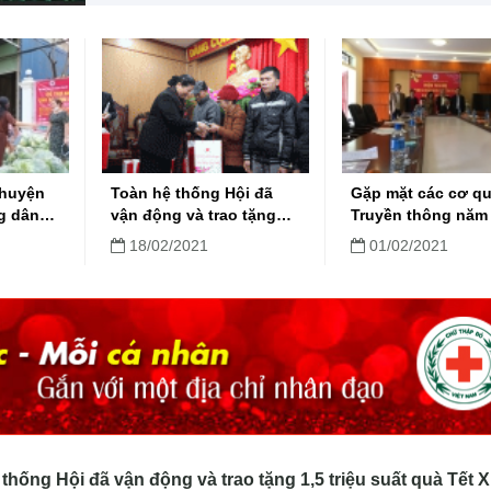
nghị tập huấn trực tuyến đầu tiên.
 huyện
Toàn hệ thống Hội đã
Gặp mặt các cơ q
g dân
vận động và trao tặng
Truyền thông năm
Covid-
1,5 triệu suất quà Tết
18/02/2021
01/02/2021
 sản
Xuân Tân Sửu 2021
thống Hội đã vận động và trao tặng 1,5 triệu suất quà Tết 