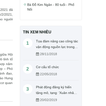
Nối
 2021 đã
5/2/2021,
ho người
TIN XEM NHIỀU
Tọa đàm nâng cao công tác
1
vận động nguồn lực trong
hoạt động Chữ thập đỏ
28/11/2018
 giữa Hội
ỏ tỉnh tổ
 hợp năm
Cơ cấu tổ chức
2
ệp – Phó
lãnh đạo,
22/05/2018
Báo Hưng
 cơ quan
Phát động đăng ký hiến
3
tặng mô, tạng: ‘Xuân nhân
ái – Cho đi là còn mãi’
20/02/2019