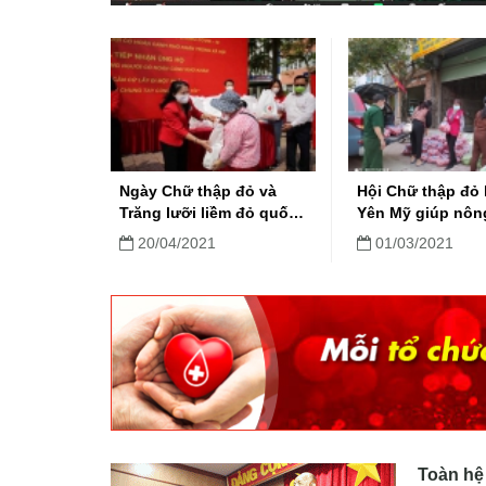
Ngày Chữ thập đỏ và
Hội Chữ thập đỏ
Trăng lưỡi liềm đỏ quốc
Yên Mỹ giúp nôn
tế 8/5/2021: “Kết nối
ảnh hưởng dịch 
20/04/2021
01/03/2021
cộng đồng - Vượt qua
19 tiêu thụ nông
thách thức”
Toàn hệ 