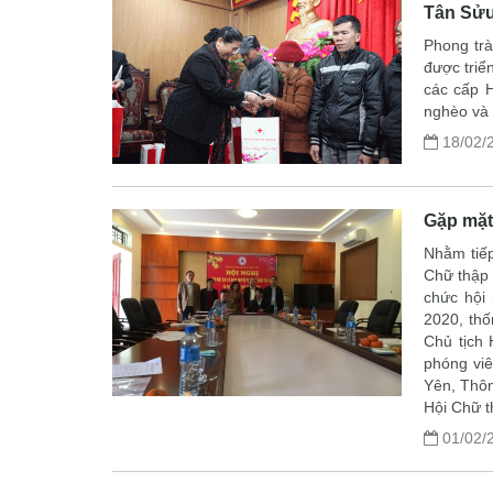
Tân Sửu
Phong tr
được triể
các cấp H
nghèo và 
18/02/
Gặp mặt
Nhằm tiếp
Chữ thập 
chức hội
2020, thố
Chủ tịch 
phóng viê
Yên, Thôn
Hội Chữ t
01/02/