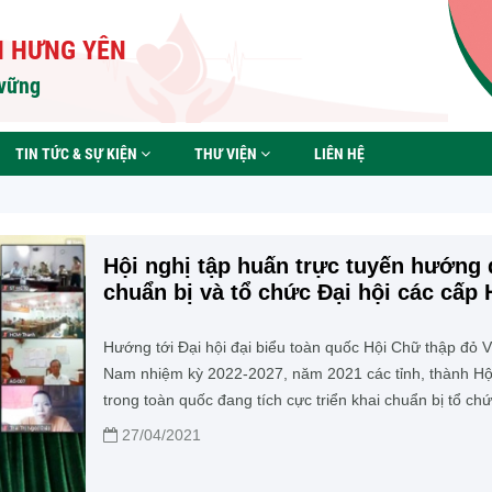
H HƯNG YÊN
 vững
TIN TỨC & SỰ KIỆN
THƯ VIỆN
LIÊN HỆ
Hội nghị tập huấn trực tuyến hướng
chuẩn bị và tổ chức Đại hội các cấp 
Chữ thập đỏ Việt Nam
Hướng tới Đại hội đại biểu toàn quốc Hội Chữ thập đỏ V
Nam nhiệm kỳ 2022-2027, năm 2021 các tỉnh, thành Hộ
trong toàn quốc đang tích cực triển khai chuẩn bị tổ ch
hội Hội Chữ thập đỏ các cấp. Trong 2 ngày từ 22 đến
27/04/2021
23/4/2021, Trung tâm Đào tạo cán bộ Hội Chữ thập đỏ V
Nam phối hợp với Ban Tổ chức Trung ương Hội tổ chức