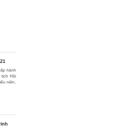
021
hấp hành
tịch Hội
iếu niên,
vinh