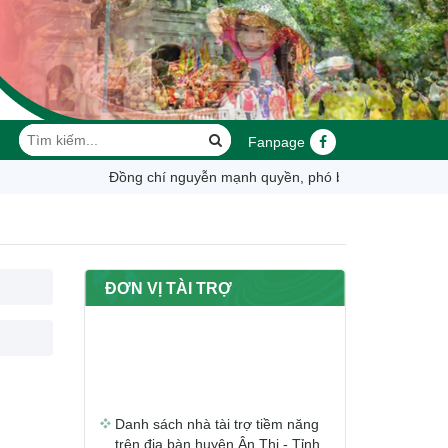
Fanpage
đồng chí nguyễn mạnh quyền, phó bí thư tỉnh ủy, chủ tịch
ĐƠN VỊ TÀI TRỢ
Danh sách nhà tài trợ tiềm năng
trên địa bàn huyện Ân Thi - Tỉnh