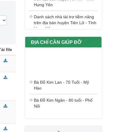
Hưng Yên
Danh sách nhà tài trợ tiềm năng
trên địa bàn huyện Tiên Lữ - Tỉnh
Hưng Yên
Danh sách nhà tài trợ tiềm năng
trên địa bàn huyện Khoái Châu -
ĐỊA CHỈ CẦN GIÚP ĐỠ
Tỉnh Hưng Yên
Tải file
Danh sách nhà tài trợ tiềm năng
trên địa bàn huyện Văn Giang -
Tỉnh Hưng Yên
Bà Đỗ Kim Lan - 70 Tuổi - Mỹ
Hào
Danh sách nhà tài trợ tiềm năng
trên địa bàn huyện Văn Lâm -
Tỉnh Hưng Yên
Bà Đỗ Kim Ngân - 80 tuổi - Phố
Nối