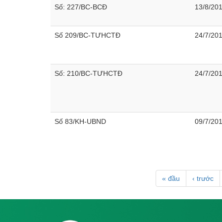
Số: 227/BC-BCĐ
13/8/20
Số 209/BC-TƯHCTĐ
24/7/20
Số: 210/BC-TƯHCTĐ
24/7/20
Số 83/KH-UBND
09/7/20
« đầu
‹ trước