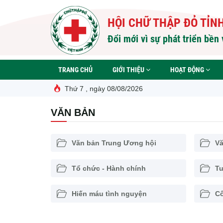
Nhảy
đến
HỘI CHỮ THẬP ĐỎ TỈN
nội
dung
Đổi mới vì sự phát triển bền
TRANG CHỦ
GIỚI THIỆU
HOẠT ĐỘNG
Thứ 7 , ngày 08/08/2026
VĂN BẢN
Văn bản Trung Ương hội
Vă
Tổ chức - Hành chính
Tu
Hiến máu tình nguyện
Cô