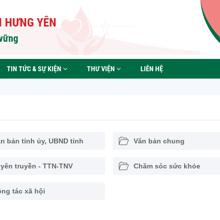
H HƯNG YÊN
 vững
TIN TỨC & SỰ KIỆN
THƯ VIỆN
LIÊN HỆ
n bản tỉnh ủy, UBND tỉnh
Văn bản chung
yên truyền - TTN-TNV
Chăm sóc sức khỏe
ng tác xã hội