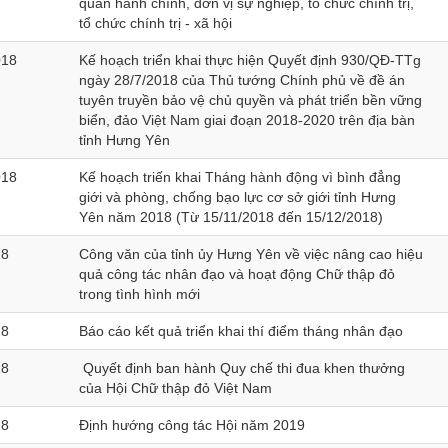
quan hành chính, đơn vị sự nghiệp, tổ chức chính trị,
tổ chức chính trị - xã hội
018
Kế hoạch triển khai thực hiện Quyết định 930/QĐ-TTg
ngày 28/7/2018 của Thủ tướng Chính phủ về đề án
tuyên truyền bảo vệ chủ quyền và phát triển bền vững
biển, đảo Việt Nam giai đoạn 2018-2020 trên địa bàn
tỉnh Hưng Yên
018
Kế hoạch triến khai Tháng hành động vì bình đẳng
giới và phòng, chống bạo lực cơ sở giới tỉnh Hưng
Yên năm 2018 (Từ 15/11/2018 đến 15/12/2018)
18
Công văn của tỉnh ủy Hưng Yên về việc nâng cao hiệu
quả công tác nhân đạo và hoạt động Chữ thập đỏ
trong tình hình mới
18
Báo cáo kết quả triển khai thí điểm tháng nhân đạo
18
Quyết định ban hành Quy chế thi đua khen thưởng
của Hội Chữ thập đỏ Việt Nam
18
Định hướng công tác Hội năm 2019