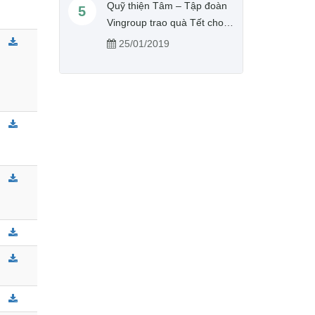
Quỹ thiện Tâm – Tập đoàn
5
Vingroup trao quà Tết cho
người nghèo tỉnh Hưng Yên
25/01/2019