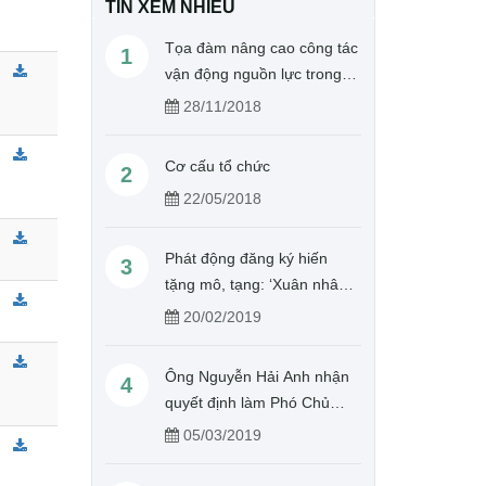
TIN XEM NHIỀU
Tọa đàm nâng cao công tác
1
vận động nguồn lực trong
hoạt động Chữ thập đỏ
28/11/2018
Cơ cấu tổ chức
2
22/05/2018
Phát động đăng ký hiến
3
tặng mô, tạng: ‘Xuân nhân
ái – Cho đi là còn mãi’
20/02/2019
Ông Nguyễn Hải Anh nhận
4
quyết định làm Phó Chủ
tịch, Tổng Thư kí Hội Chữ
05/03/2019
thập đỏ Việt Nam